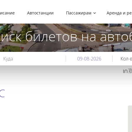
писание
Автостанции
Пассажирам
Аренда и р
иск билетов на авто
Кол-в
С