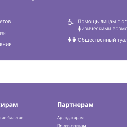
етов
Помощь лицам с о
физическими возм
ия
Общественный туа
ения
жирам
Партнерам
ние билетов
Арендаторам
Перевозчикам