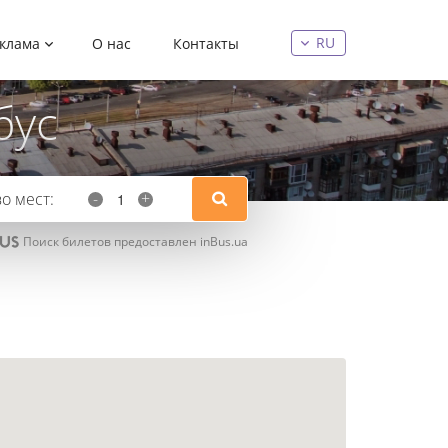
RU
еклама
О нас
Контакты
бус
о мест:
-
+
Поиск билетов предоставлен
inBus.ua