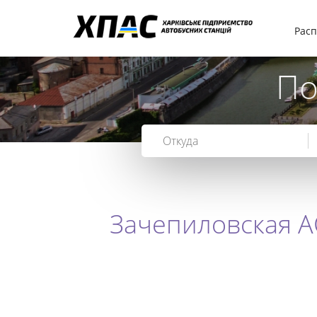
Рас
По
Зачепиловская А