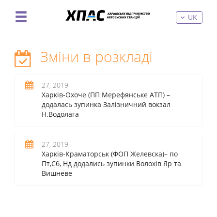
UK
Зміни в розкладі
27, 2019
Харків-Охоче (ПП Мерефянське АТП) –
додалась зупинка Залізничний вокзал
Н.Водолага
27, 2019
Харків-Краматорськ (ФОП Желевска)– по
Пт,Сб, Нд додались зупинки Волохів Яр та
Вишневе